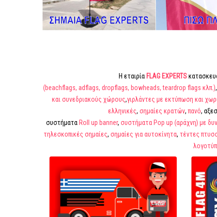
Η εταιρία
FLAG EXPERTS
κατασκευά
(beachflags,
adflags, dropflags, bowheads, teardrop flags κλπ.)
,
και συνεδριακούς
χώρους
,
γιρλάντες με εκτύπωση και χωρ
ελληνικές
,
σημαίες κρατών
,
πανό
, αξε
συστήματα
Roll up banner
,
συστήματα Pop up (αράχνη) με δ
τηλεσκοπικές σημαίες
,
σημαίες για αυτοκίνητα
,
τέντες πτυσ
λογοτύ