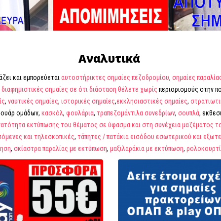
Αναλυτικά
ζει και εμπορεύεται
αυτοστήρικτες σημαίες πεζοδρομίου
,
σημαίες παραλία
διαφημιστικές σημαίες σε ότι διάσταση θέλετε χωρίς
περιορισμούς στην π
ίς
,
ναυτικές σημαίες
,
ιστορικές σημαίες
,
εκκλησιαστικές σημαίες
,
στρατιωτι
σουάρ ομάδων,
κασκόλ
,
φουλάρια
,
τραπεζομάντιλα συνεδρίων
,
σουπλά
, εκθεσ
υνατότητα εκτύπωσης του
θέματος σε ύφασμα και στη συνέχεια μαζέματος τ
σόμενες και τηλεσκοπικές
,
τάπητες / πατάκια εισόδου εσωτερικού και εξωτ
πηση
,
σκίαστρα παραλίας με εκτύπωση
,
μαξιλαράκια με εκτύπωση
,
ρολοκουρτί