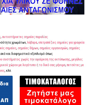
ς
,
αυτοστήρικτες σημαίες παραλίας
οσότητα χρωμάτων,
λάβαρα
,
επιτραπέζιες σημαίες για γραφεία
κές σημαίες
,
σημαίες δήμων
,
σημαίες οργανισμών
,
σημαίες
ιακό και διαφημιστικό εξοπλισμό όπως
ου συστήματος χωρίς την αφαίρεση της εκτύπωσης
,
μεγάλες
ερικού χώρου με λογότυπο ή το δικό σας μήνυμα
,
πετσέτες με
νες
, κλπ.